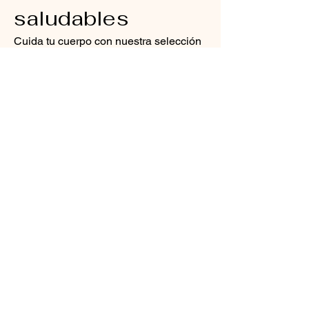
saludables
Cuida tu cuerpo con nuestra selección
de batidos saludables.
S/ 3.00
Jugos naturales
Una refrescante combinación de
naranja recién exprimida, sandía,
zanahoria y jengibre
Pequeño
Mediano
S/ 2.00
S/ 3.00
Grande
S/ 4.50
Vino
Selección de vino tinto, blanco y
rosado
S/ 2.00
Refrescos